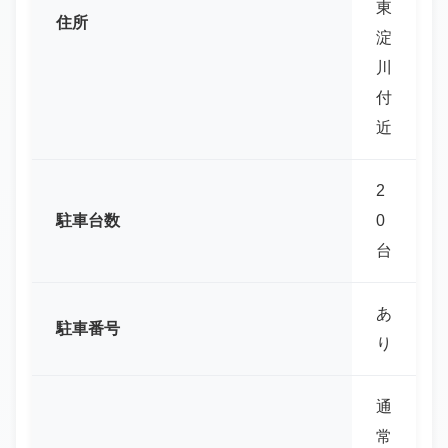
東
住所
淀
川
付
近
2
駐車台数
0
台
あ
駐車番号
り
通
常