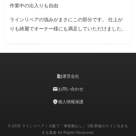
作業中の出入りも自由
ラインリペアの強みがまさにこの部分です。 仕上が
りも綺麗でオーナー様にも満足していただけました。
business
運営会社
mail
お問い合わせ
privacy_tip
個人情報保護
© 2026 ラインリペア｜大阪で『車移動なし』で駐車場のライン引きを
する業者 All Rights Reserved.