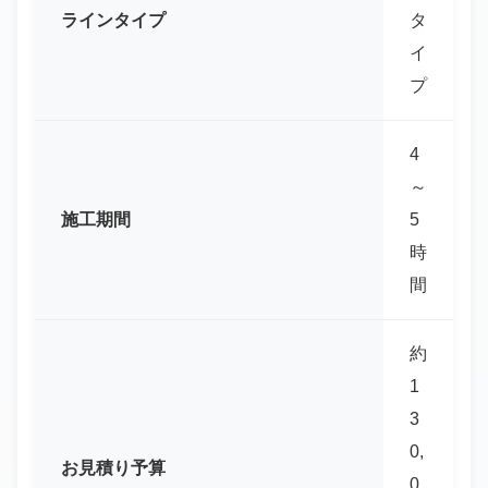
ラインタイプ
タ
イ
プ
4
～
施工期間
5
時
間
約
1
3
0,
お見積り予算
0