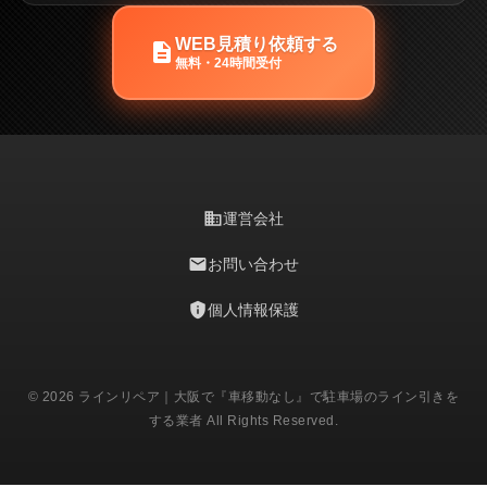
WEB見積り依頼する
description
無料・24時間受付
business
運営会社
mail
お問い合わせ
privacy_tip
個人情報保護
© 2026 ラインリペア｜大阪で『車移動なし』で駐車場のライン引きを
する業者 All Rights Reserved.