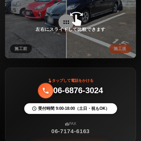
swipe
drag_indicator
左右にスライドして比較できます
施工前
施工後
タップして電話をかける
touch_app
06-6876-3024
phone
受付時間 9:00-18:00（土日・祝もOK）
schedule
FAX
fax
06-7174-6163