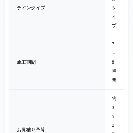
ラインタイプ
タ
イ
プ
7
～
施工期間
8
時
間
約
3
5
0,
お見積り予算