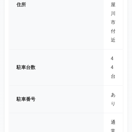
住所
屋
川
市
付
近
4
駐車台数
4
台
あ
駐車番号
り
通
常