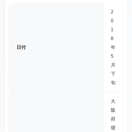
2
0
1
8
日付
年
5
月
下
旬
大
阪
府
寝