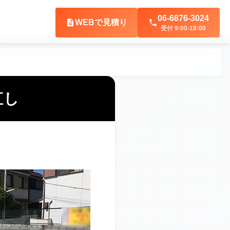
06-6876-3024
description
WEBで見積り
phone
型駐車場の方
受付 9:00-18:00
直し