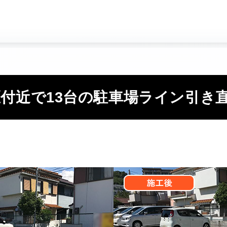
paid
construction
local_parking
料金
施工事例
大
付近で13台の駐車場ライン引き