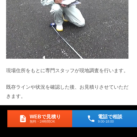
現場住所をもとに専門スタッフが現地調査を行います。
既存ラインや状況を確認した後、お見積りさせていただ
きます。
WEBで見積り
電話で相談
description
phone
STEP03
無料・24時間OK
9:00-18:00
お見積り書の発行