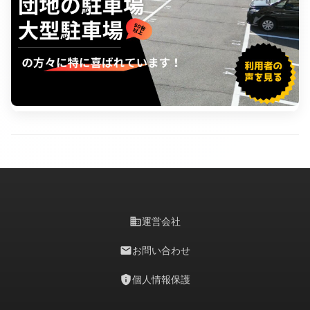
business
運営会社
mail
お問い合わせ
privacy_tip
個人情報保護