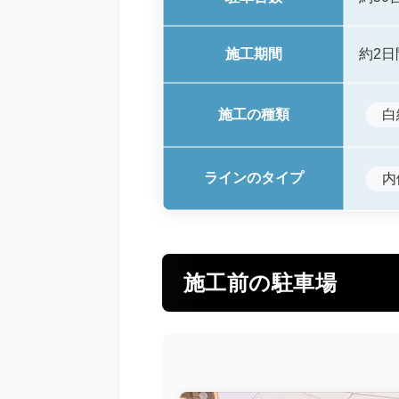
施工期間
約2日
施工の種類
白
ラインのタイプ
内
施工前の駐車場