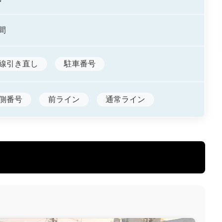
間
線引き直し
駐車番号
側番号
前ライン
通常ライン