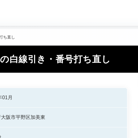
paid
construction
local_parking
料金
施工事例
大
打ち直し
区の白線引き・番号打ち直し
年01月
府大阪市平野区加美東
台