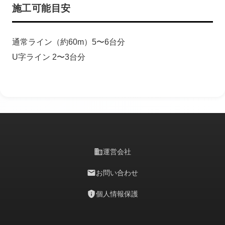
施工可能目安
通常ライン（約60m）5〜6台分
U字ライン 2〜3台分
business
運営会社
mail
お問い合わせ
privacy_tip
個人情報保護