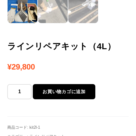
ラインリペアキット（4L）
¥
29,800
お買い物カゴに追加
ラ
イ
ン
リ
商品コード:
kit2l-1
ペ