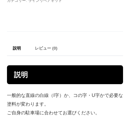
カテゴリー:
ラインリペアキット
ア
キ
ッ
ト
（4L）
説明
レビュー (0)
個
説明
一般的な直線の白線（I字）か、コの字・U字かで必要な
塗料が変わります。
ご自身の駐車場に合わせてお選びください。